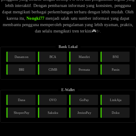
lebih interaktif. Dengan pembaruan informasi yang konsisten, pengguna
dapat mengikuti berbagai perkembangan terbaru dengan lebih mudah. Oleh
karena itu,
Nongki77
menjadi salah satu sumber informasi yang dapat
membantu pengguna memperoleh pengalaman yang lebih nyaman, praktis,
dan selalu mengikuti tren terkini🎮✨.
Bank Lokal
Danamon
BCA
Mandiri
BNI
BRI
CIMB
Permata
Panin
E-Wallet
Dana
OVO
GoPay
LinkAja
ShopeePay
Sakuku
JeniusPay
Doku