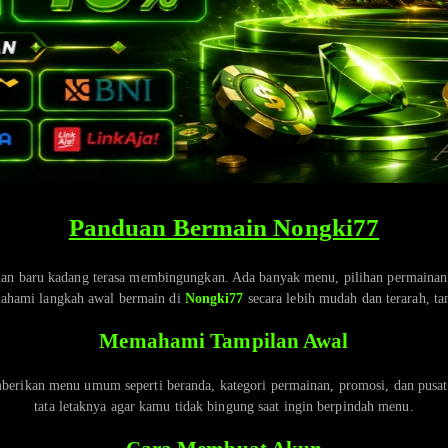
Panduan Bermain Nongki77
an baru kadang terasa membingungkan. Ada banyak menu, pilihan permainan, 
emahami langkah awal bermain di
Nongki77
secara lebih mudah dan terarah, tan
Memahami Tampilan Awal
erikan menu umum seperti beranda, kategori permainan, promosi, dan pusat
tata letaknya agar kamu tidak bingung saat ingin berpindah menu.