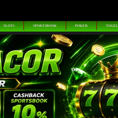
SLOTS
SPORTSBOOK
POKER
TOGE