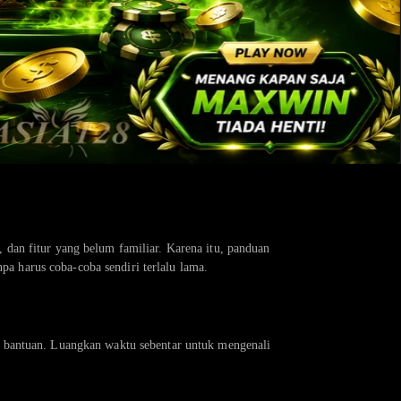
dan fitur yang belum familiar. Karena itu, panduan
pa harus coba-coba sendiri terlalu lama.
 bantuan. Luangkan waktu sebentar untuk mengenali