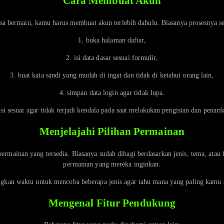
Cara Membuat Akun
sa bermain, kamu harus membuat akun terlebih dahulu. Biasanya prosesnya sep
1. buka halaman daftar,
2. isi data dasar sesuai formulir,
3. buat kata sandi yang mudah di ingat dan tidak di ketahui orang lain,
4. simpan data login agar tidak lupa.
i sesuai agar tidak terjadi kendala pada saat melakukan pengisian dan penari
Menjelajahi Pilihan Permainan
permainan yang tersedia. Biasanya sudah dibagi berdasarkan jenis, tema, ata
permainan yang mereka inginkan.
gkan waktu untuk mencoba beberapa jenis agar tahu mana yang paling kamu 
Mengenal Fitur Pendukung