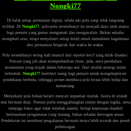
Nongki77
Di balik setiap permainan digital, selalu ada pola yang tidak langsung
terlihat. Di
Nongki77
, pola-pola tersembunyi itu menjadi daya tarik utama
bagi pemain yang gemar mengamati dan menganalisis. Bukan sekadar
mengikuti arus, tetapi menyelami setiap detail untuk memahami bagaimana
alur permainan bergerak dari waktu ke waktu.
Pola tersembunyi sering kali muncul dari repetisi kecil yang tidak disadari.
Pemain yang jeli akan memperhatikan ritme, jeda, serta perubahan
momentum yang terjadi dalam beberapa sesi. Dari situlah strategi mulai
terbentuk.
Nongki77
memberi ruang bagi pemain untuk mengeksplorasi
pendekatan berbeda, sehingga proses membaca pola terasa lebih hidup dan
menantang.
Menyelami pola bukan berarti mencari kepastian mutlak. Justru di situlah
seni bermain diuji. Pemain perlu menggabungkan intuisi dengan logika, serta
menjaga fokus agar tidak terjebak asumsi. Setiap keputusan diambil
berdasarkan pengamatan yang matang, bukan sekadar dorongan sesaat.
Pendekatan ini membuat pengalaman bermain terasa lebih terarah dan penuh
perhitungan.