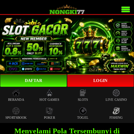
Tentang Kami
Author
Panduan Bermain
F.A.Q
DAFTAR
LOGIN
BERANDA
HOT GAMES
SLOTS
LIVE CASINO
SPORTSBOOK
POKER
TOGEL
FISHING
Menyelami Pola Tersembunyi di