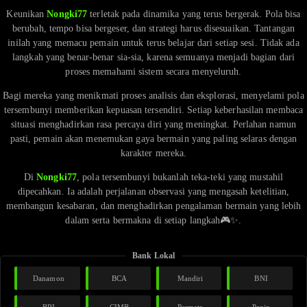
Keunikan
Nongki77
terletak pada dinamika yang terus bergerak. Pola bisa
berubah, tempo bisa bergeser, dan strategi harus disesuaikan. Tantangan
inilah yang memacu pemain untuk terus belajar dari setiap sesi. Tidak ada
langkah yang benar-benar sia-sia, karena semuanya menjadi bagian dari
proses memahami sistem secara menyeluruh.
Bagi mereka yang menikmati proses analisis dan eksplorasi, menyelami pola
tersembunyi memberikan kepuasan tersendiri. Setiap keberhasilan membaca
situasi menghadirkan rasa percaya diri yang meningkat. Perlahan namun
pasti, pemain akan menemukan gaya bermain yang paling selaras dengan
karakter mereka.
Di
Nongki77
, pola tersembunyi bukanlah teka-teki yang mustahil
dipecahkan. Ia adalah perjalanan observasi yang mengasah ketelitian,
membangun kesabaran, dan menghadirkan pengalaman bermain yang lebih
dalam serta bermakna di setiap langkah🎮✨.
Bank Lokal
Danamon
BCA
Mandiri
BNI
BRI
CIMB
Permata
Panin